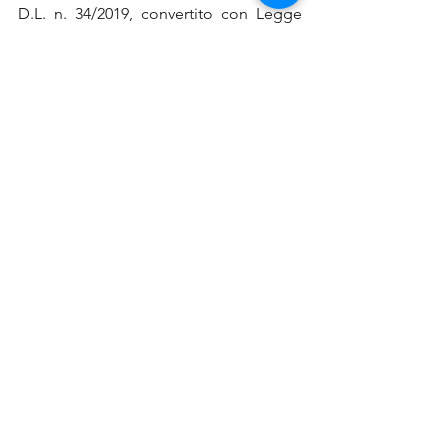
D.L. n. 34/2019, convertito con Legge 
n.58/201914.
Se hai bisogno di supporto per le 
pratiche di bando, credito, 
finanziamenti, voucher, contributi, 
affidati al nostro Team di professionisti, 
contattaci 
QUI
via email o chiama il 
numero 0522 404388.
bandi regionali
Sardegna
News
Mostra tutti
Post recenti