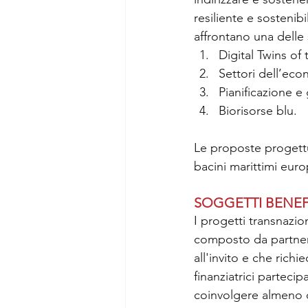
resiliente e sostenib
affrontano una delle 
Digital Twins of
Settori dell’eco
Pianificazione e 
Biorisorse blu.
Le proposte progett
bacini marittimi euro
SOGGETTI BENEF
I progetti transnazi
composto da partner 
all'invito e che rich
finanziatrici parteci
coinvolgere almeno d