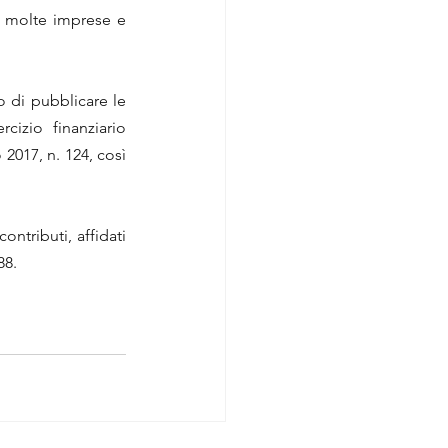
a molte imprese e 
o di pubblicare le 
cizio finanziario 
017, n. 124, così 
ntributi, affidati 
88.