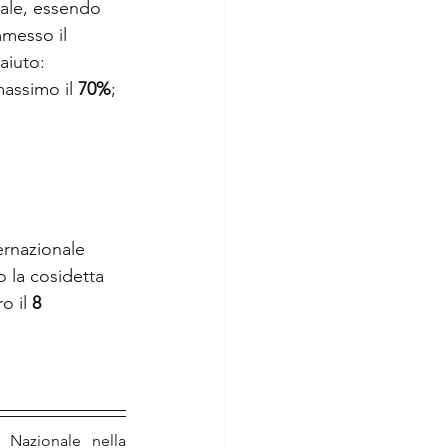
ale, essendo 
messo il 
aiuto:
massimo il 
70%
;
ernazionale 
 la cosidetta 
o il 
8 
 Nazionale nella 