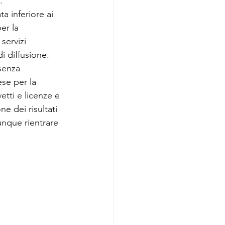
.
ta inferiore ai 
er la 
servizi 
di diffusione.
senza 
se per la 
etti e licenze e 
ne dei risultati 
nque rientrare 