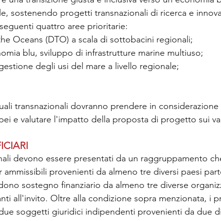
ile, sostenendo progetti transnazionali di ricerca e innov
seguenti quattro aree prioritarie:
 the Oceans (DTO) a scala di sottobacini regionali;
nomia blu, sviluppo di infrastrutture marine multiuso;
gestione degli usi del mare a livello regionale;
uali transnazionali dovranno prendere in considerazion
pei e valutare l'impatto della proposta di progetto sui var
ICIARI
onali devono essere presentati da un raggruppamento ch
ammissibili provenienti da almeno tre diversi paesi part
iedono sostegno finanziario da almeno tre diverse organiz
panti all'invito. Oltre alla condizione sopra menzionata, i
ue soggetti giuridici indipendenti provenienti da due div