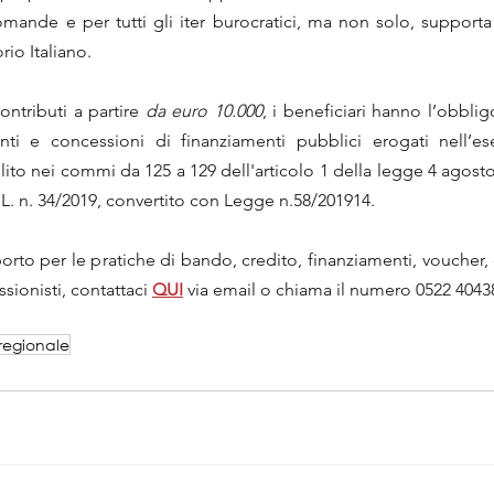
mande e per tutti gli iter burocratici, ma non solo, support
orio Italiano.
ntributi a partire 
da euro 10.000
, i beneficiari hanno l’obblig
ti e concessioni di finanziamenti pubblici erogati nell’eser
to nei commi da 125 a 129 dell'articolo 1 della legge 4 agosto 2
L. n. 34/2019, convertito con Legge n.58/201914.
to per le pratiche di bando, credito, finanziamenti, voucher, co
sionisti, contattaci 
QUI
via email o chiama il numero 0522 4043
regionale