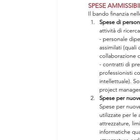
SPESE AMMISSIBI
Il bando finanzia nell
Spese di person
attività di ricerc
- personale dip
assimilati (quali
collaborazione o
- contratti di pr
professionisti co
intellettuale). S
project manage
Spese per nuove 
Spese per nuove 
utilizzate per le
attrezzature, li
informatiche qua