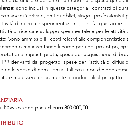
inarie da ufficio e pertanto rientrano nelle spese generali
lenze: 
sono inclusi in questa categoria i contratti di dura
 con società private, enti pubblici, singoli professionisti p
attività di ricerca e sperimentazione, per l’acquisizione di 
ttività di ricerca e sviluppo sperimentale e per le attività 
te: 
Sono ammissibili i costi relativi alla componentistica 
namento ma inventariabili come parti del prototipo, spe
prototipi e impianti pilota, spese per acquisizione di brev
IPR derivanti dal progetto, spese per l’attività di diffusio
no nelle spese di consulenza. Tali costi non devono comu
niture ma essere chiaramente riconducibili al progetto.
NZIARIA
sull’Avviso sono pari ad 
euro 300.000,00
.
NTRIBUTO