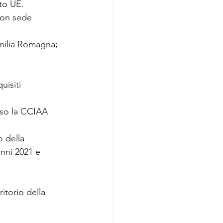
to UE.
con sede 
Emilia Romagna;
isiti 
sso la CCIAA 
 della 
nni 2021 e 
ritorio della 