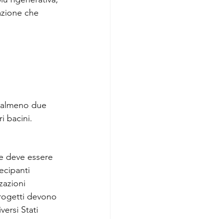
azione che 
e almeno due 
i bacini.
e deve essere 
ecipanti 
zazioni 
 progetti devono
ersi Stati 