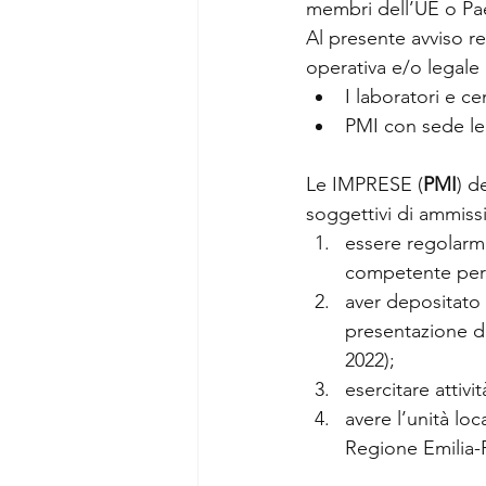
membri dell’UE o Pae
Al presente avviso r
operativa e/o legale 
I laboratori e c
PMI con sede le
Le IMPRESE (
PMI
) d
soggettivi di ammissib
essere regolarme
competente per 
aver depositato
presentazione d
2022);
esercitare attivi
avere l’unità loc
Regione Emilia