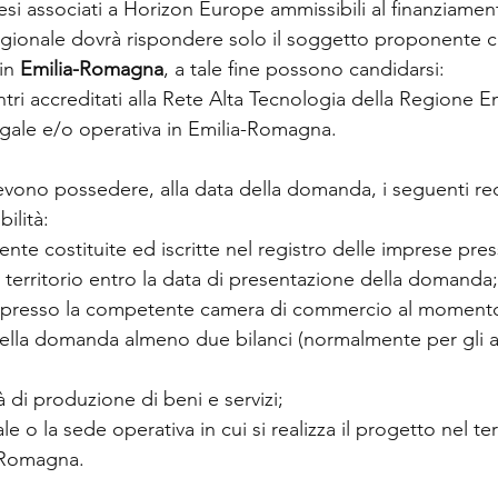
si associati a Horizon Europe ammissibili al finanziamen
egionale dovrà rispondere solo il soggetto proponente 
in 
Emilia-Romagna
, a tale fine possono candidarsi:
entri accreditati alla Rete Alta Tecnologia della Regione 
gale e/o operativa in Emilia-Romagna.
evono possedere, alla data della domanda, i seguenti requ
ilità:
nte costituite ed iscritte nel registro delle imprese pre
territorio entro la data di presentazione della domanda;
 presso la competente camera di commercio al momento
ella domanda almeno due bilanci (normalmente per gli a
tà di produzione di beni e servizi;
ale o la sede operativa in cui si realizza il progetto nel ter
-Romagna.