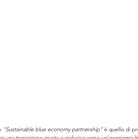
o 
"Sustainable blue economy partnership"
 è quello di pr
re una transizione giusta e inclusiva verso un’economia bl