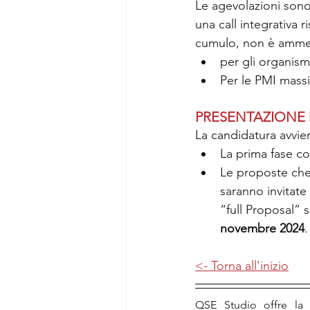
Le agevolazioni sono
una call integrativa r
cumulo, non è ammess
per gli organismi
Per le PMI massi
PRESENTAZIONE
La candidatura avvien
La prima fase c
Le proposte che 
saranno invitate
“full Proposal” s
novembre 2024
.
<- Torna all'inizio
QSE Studio offre la p