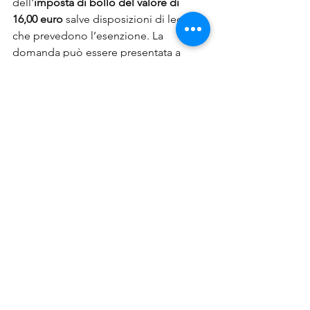
dell'
imposta di bollo del valore di 
16,00 euro
 salve disposizioni di legge 
che prevedono l’esenzione. La 
domanda può essere presentata a 
partire dalle ore 10.00 del 13 novembre 
2024 e 
fino alle ore 16.00 del 14 
febbraio 2025.
<- Torna all'inizio
QSE Studio offre la propria consulenza 
e supporto alle aziende del territorio 
Nazionale nella presentazione delle 
domande e per tutti gli iter burocratici, 
ma non solo, supporta molte imprese e 
aziende in tutto il territorio Italiano.
Ricordiamo che per i contributi a partire 
da euro 10.000
, i beneficiari hanno 