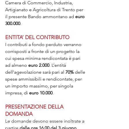
Camera di Commercio, Industria, 
Artigianato e Agricoltura di Trento per 
il presente Bando ammontano ad 
euro 
300.000
.
ENTITA’ DEL CONTRIBUTO
I contributi a fondo perduto verranno 
corrisposti a fronte di un progetto la 
cui spesa minima rendicontata è pari 
ad almeno 
euro 2.000
. L’entità 
dell’agevolazione sarà pari al 
70%
 delle 
spese ammissibili e rendicontate, per 
un importo massimo, per singola 
impresa, di 
euro 10.000
.
PRESENTAZIONE DELLA 
DOMANDA
Le domande devono essere inoltrate a 
partire 
dalle ore 16.00 del 3 giugno 