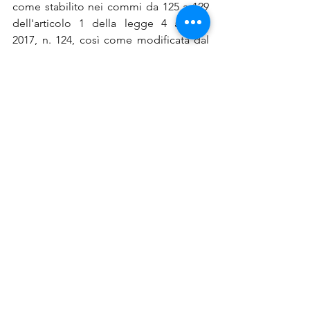
come stabilito nei commi da 125 a 129 
dell'articolo 1 della legge 4 agosto 
2017, n. 124, così come modificata dal 
D.L. n. 34/2019, convertito con Legge 
n.58/201914.
Se hai bisogno di supporto per le 
pratiche di bando, credito, 
finanziamenti, voucher, contributi, 
affidati al nostro Team di professionisti, 
contattaci 
QUI
via email o chiama il 
numero 0522 404388.
bandi camerali
Trentino Alto Adige
News