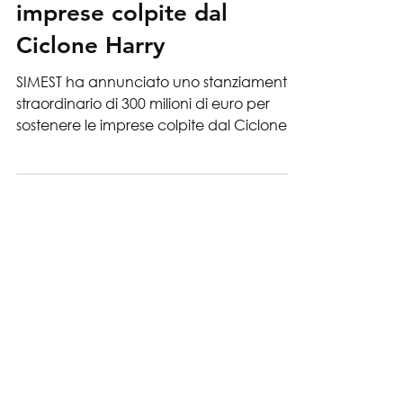
Contributi SIMEST per le
imprese colpite dal
Ciclone Harry
SIMEST ha annunciato uno stanziamento
straordinario di 300 milioni di euro per
sostenere le imprese colpite dal Ciclone
Harry. Le nuove misure, di prossima
pubblicazione, potranno prevedere
contributi per danni diretti, perdita di
reddito e finanziamenti agevolati fino a 5
milioni di euro per impresa.